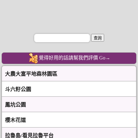
覺得好用的話請幫我們評價 Go→
大農大富平地森林園區
斗六籽公園
鳳坑公園
櫻木花道
拉魯島/看見拉魯平台