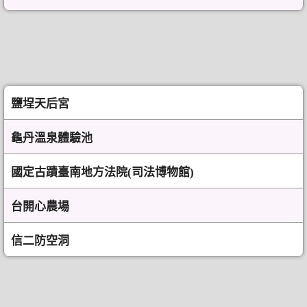
鹽埕天后宮
龜丹溫泉體驗池
國定古蹟臺南地方法院(司法博物館)
台開心農場
信二防空洞