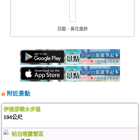
芬園．黃花風鈴
附近景點
伊達邵親水步道
194公尺
帖泊喀露營區