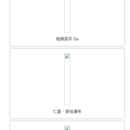
暗棋高手 Da
仁愛．夢谷瀑布