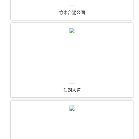
竹東台泥公園
伯朗大道