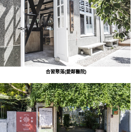
合習聚落(愛鄰醫院)