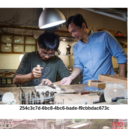
254c3c7d-6bc8-4bc6-bade-f9cbbdac673c