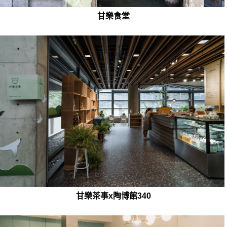
甘樂食堂
甘樂茶事x陶博館340