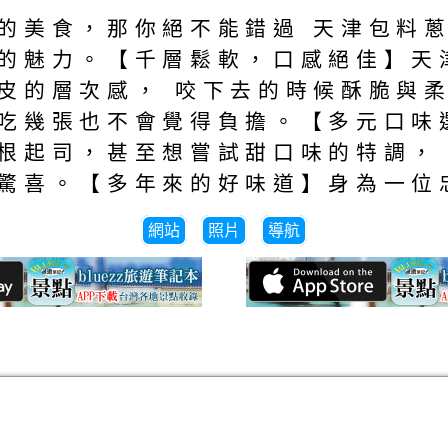
的美食，那你絕不能錯過 天津包料
的魅力。【千層鬆軟，口感絕佳】天
皮的層次感， 咬下去的時候酥脆與
吃幾張也不會覺得負擔。【多元口味
根起司，甚至想嘗試甜口味的特調，
驚喜。【多年來的好味道】身為一位
網站
照片
導航