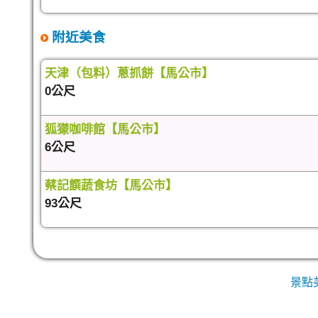
附近美食
天津（包料）蔥抓餅【馬公市】
0公尺
狐獴咖啡館【馬公市】
6公尺
蔡記饌蔬食坊【馬公市】
93公尺
景點