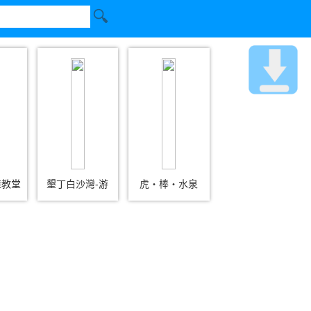
鞋教堂
墾丁白沙灣-游
虎‧棒‧水泉