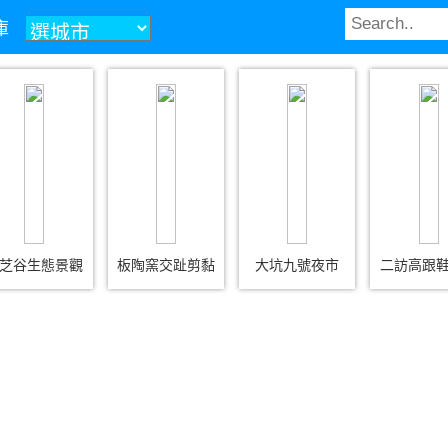
庫
芝谷生態景觀
板陶窯交趾剪黏
大坑九號夜市
二訪高跟