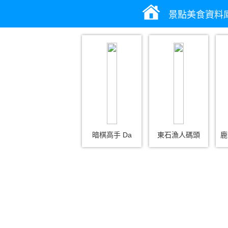
景點美食資料
暗棋高手 Da
東石漁人碼頭
鹿