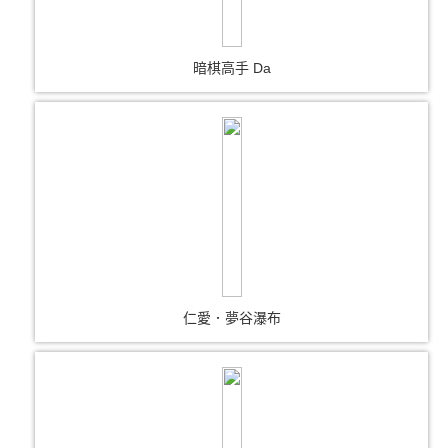
暗棋高手 Da
仁愛．夢谷瀑布