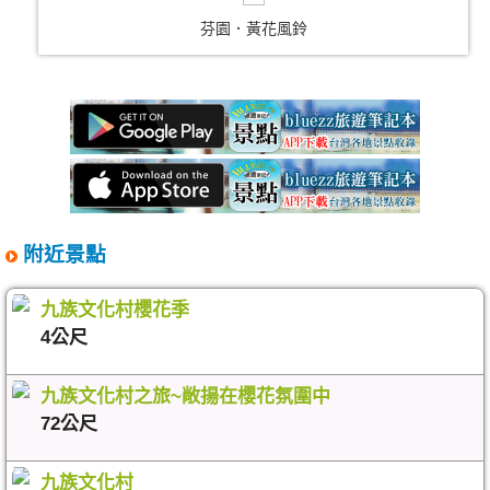
芬園．黃花風鈴
附近景點
九族文化村櫻花季
4公尺
九族文化村之旅~敞揚在櫻花氛圍中
72公尺
九族文化村