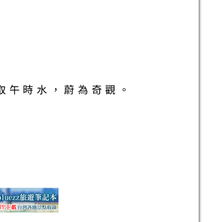
取午時水，蔚為奇觀。