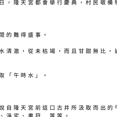
日，隆天宮都會舉行慶典，村民敬備
間的難得盛事。
水清澈，從未枯竭，而且甘甜無比，
取「午時水」。
說自隆天宮前這口古井所汲取而出的
、淨宅、畫符…等等。