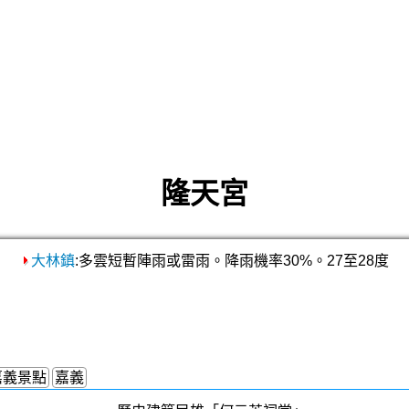
隆天宮
大林鎮
:多雲短暫陣雨或雷雨。降雨機率30%。27至28度
嘉義景點
嘉義