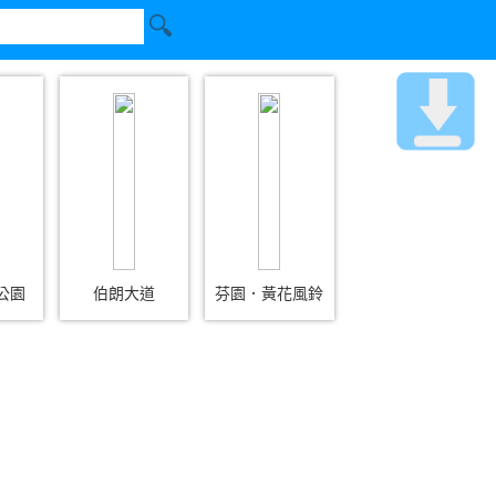
公園
伯朗大道
芬園．黃花風鈴