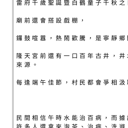
雷府千歲聖誕暨白鶴童子千秋之
廟前還會搭設戲棚，
鑼鼓喧囂，熱鬧歡騰，是寧靜鄉
隆天宮前還有一口百年古井，井
來源。
每逢端午佳節，村民都會爭相汲
民間相信午時水能治百病，而據
許多人還拿來泡茶、治病、洗滌