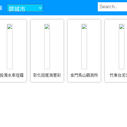
庫
投濁水車埕鐵
彰化田尾海豐彩
金門馬山觀測所
竹東台泥