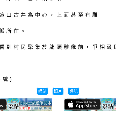
這口古井為中心，上面甚至有雕
脈所在。
看到村民聚集於龍頭雕像前，爭相汲
統)
網站
照片
導航