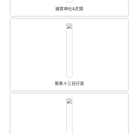
通霄神社&虎頭
集集十三目仔窯