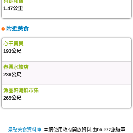
有餘和宿
1.47公里
附近美食
心干寶貝
193公尺
春興水餃店
236公尺
漁品軒海鮮市集
265公尺
景點美食資料庫
,本網使用政府開放資料,由bluezz旅遊筆