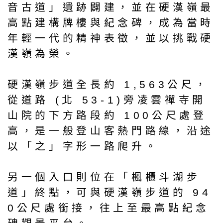
音古道」遺跡闢建，並在硬漢嶺最
高點建構牌樓與紀念碑，成為當時
年輕一代的精神表徵，並以挑戰硬
漢嶺為榮。
硬漢嶺步道全長約 1,563公尺，
從道路 (北 53-1)旁凌雲禪寺開
山院的下方路段約 100公尺處登
高，是一般登山客熱門路線，沿途
以「之」字形一路爬升。
另一個入口則位在「楓櫃斗湖步
道」終點，可與硬漢嶺步道的 94
0公尺處銜接，往上至最高點紀念