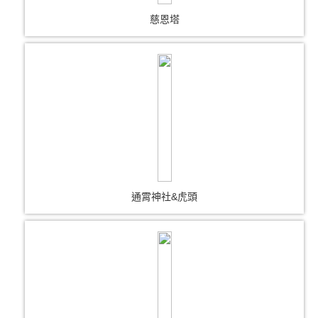
慈恩塔
通霄神社&虎頭