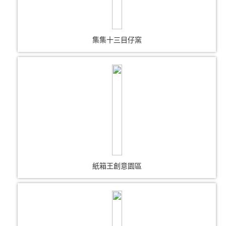
集集十三目仔窯
紙箱王創意園區