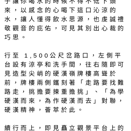
子讓你喝水的時候不得不低下頭
來，以感念的心喝下這口沁涼的
水，讓人懂得飲水思源，也虔誠禮
敬觀音的庇佑，可見其別出心裁的
巧思。
行至 1,500公尺岔路口，左側平
台設有涼亭和洗手間，往右隨即可
見造型尖峭的硬漢嶺牌樓高聳於
前，牌樓兩側鑴刻著「走路要找難
路走，挑擔要揀重擔挑」、「為學
硬漢而來，為作硬漢而去」對聯，
硬漢精神，薈萃於此。
續行而上，即見矗立觀景平台上的