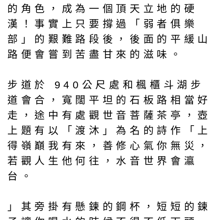
的角色，成為一個頂天立地的硬
漢！事實上只要撐過「弱者俱樂
部」的艱難路段後，後面的平緩山
路便會嘗到苦盡甘來的滋味。
步道於 940公尺處和楓櫃斗湖步
道會合，寬闊平坦的石板路相當好
走，途中有處觀世音菩薩茶亭，壺
上題有以「渡沐」為名的詩作「上
得嶺巔我有來，善修心氣你無災，
若觀人生他何往，水音世界會瀛
台。
」其旁掛有懸鍊的鋼杯，短短的鍊