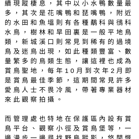
續現蹤棲息，其中以小水鴨數量最
多，其次是花嘴鴨和琵嘴鴨，附近
的水田和魚塭則有各種鷸科與鴴科
水鳥，樹林和旱田裏是一般平地鳥
類，新城溪口則常見到稀有的過境
鳥及迷鳥出現，如此種類豐富、數
量繁多的鳥類生態，讓這裡也成為
賞鳥聖地，每年10月到次年2月即
是賞鳥最佳季節，這期間常見許多
愛鳥人士不畏冷風，帶著專業器材
來此觀察拍攝。
而管理處也特地在保護區內設有賞
鳥平台、觀察小徑及賞鳥堡等，一
邊漫步一邊尋找野鳥蹤影，悠閒愜