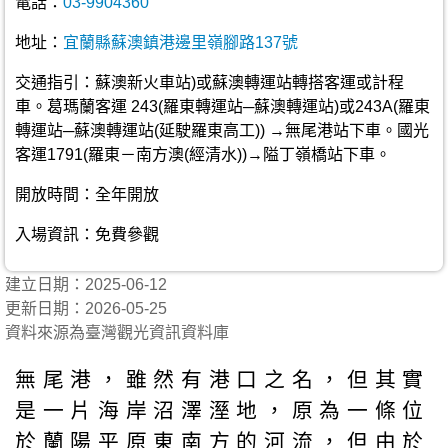
電話：
03-9904360
地址：
宜蘭縣蘇澳鎮港邊里嶺腳路137號
交通指引：蘇澳新火車站)或蘇澳轉運站轉搭客運或計程
車。葛瑪蘭客運 243(羅東轉運站─蘇澳轉運站)或243A(羅東
轉運站─蘇澳轉運站(延駛羅東高工)) →無尾港站下車。國光
客運1791(羅東－南方澳(經清水))→隘丁嶺橋站下車。
開放時間：全年開放
入場資訊：免費參觀
建立日期：2025-06-12
更新日期：2026-05-25
資料來源為臺灣觀光資訊資料庫
無尾港，雖然有港口之名，但其實
是一片海岸沼澤溼地，原為一條位
於蘭陽平原東南方的河流，但由於