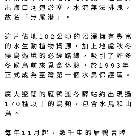
出海口河道淤塞，水流無法排洩，
故名「無尾港」。
這片佔地102公頃的沼澤擁有豐富
的水生動植物資源，加上地處秋冬
候鳥過境的必經路線，吸引了許多
冬候鳥前來覓食休憩，於1993年
正式成為臺灣第一個水鳥保護區。
廣大遼闊的雁鴨渡冬驛站約出現過
170種以上的鳥類，包含水鳥和山
鳥。
每年11月起，數千隻的雁鴨會陸