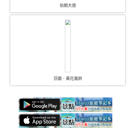
伯朗大道
芬園．黃花風鈴