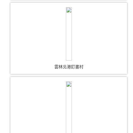
雲林北港釘畫村