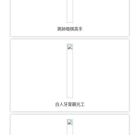
將帥暗棋高手
白人牙膏觀光工