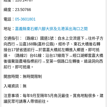
經度：120.14767
緯度：23.50766
電話：
05-3601801
地址：
嘉義縣東石鄉六腳大排及北港溪出海口之間
交通指引：〔路線1〕國道1號：自水上交流道下→往朴子方
向西行→沿嘉168縣(嘉朴公路)，經朴子、東石大橋後右轉
接台17號省道前行→於雲嘉大橋前左轉進入鄉道，即可抵
達。 〔路線2〕台61線：沿台17線南下→經口湖鄉雲嘉大橋
後循鰲鼓農場指標前行→至第一個路口左轉後，過涵洞向西
前行，即可抵達。
開放時間：無時間限制
入場資訊：無
注意事項：每年9月至隔年5月鳥況最佳，賞鳥地點很多，建
議民眾可請專人帶領前往。