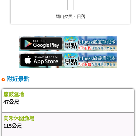
關山夕照、日落
附近景點
鰲鼓濕地
47公尺
向禾休閒漁場
115公尺