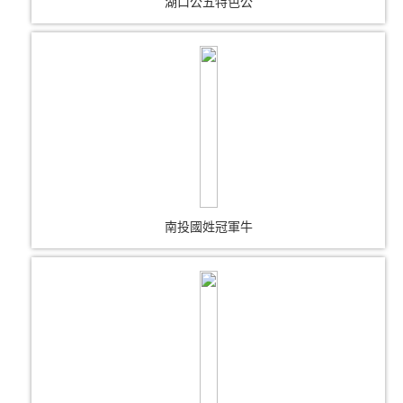
湖口公五特色公
南投國姓冠軍牛