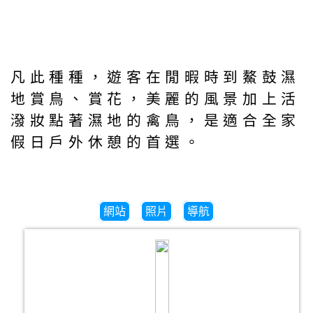
凡此種種，遊客在閒暇時到鰲鼓濕
地賞鳥、賞花，美麗的風景加上活
潑妝點著濕地的禽鳥，是適合全家
假日戶外休憩的首選。
網站
照片
導航