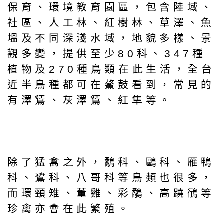
保育、環境教育園區，包含陸域、
社區、人工林、紅樹林、草澤、魚
塭及不同深淺水域，地貌多樣、景
觀多變，提供至少80科、347種
植物及270種鳥類在此生活，全台
近半鳥種都可在鰲鼓看到，常見的
有澤鵟、灰澤鵟、紅隼等。
除了猛禽之外，鷸科、鷗科、雁鴨
科、鷺科、八哥科等鳥類也很多，
而環頸雉、董雞、彩鷸、高蹺鴴等
珍禽亦會在此繁殖。