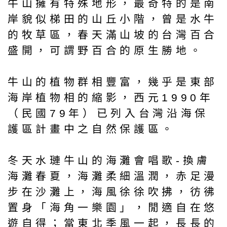
牛山擁有特殊地形，最奇特的是南
岸貌似梯田的山丘小階，曾是水牛
的牧草區，春天滿山坡的台灣百合
盛開，可謂野百合的原生勝地。
牛山的植物群相豐富，幾乎是東部
海岸植物相的縮影，西元1990年
（民國79年）已列入台灣沿海保
護區計畫中之自然保護區。
冬天水璉牛山的海灘會唱歌-換膚
海灘春夏，海灘柔細溫潤，赤足漫
步在沙灘上，海風徐徐吹拂，彷彿
置身「海角一樂園」，閒適自在悠
遊自得；當東北季風一起，長長的