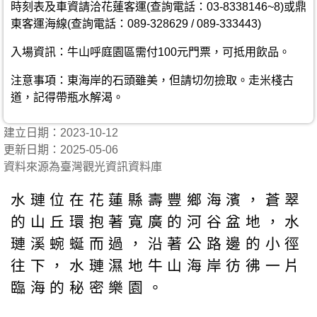
時刻表及車資請洽花蓮客運(查詢電話：03-8338146~8)或鼎
東客運海線(查詢電話：089-328629 / 089-333443)
入場資訊：牛山呼庭園區需付100元門票，可抵用飲品。
注意事項：東海岸的石頭雖美，但請切勿撿取。走米棧古
道，記得帶瓶水解渴。
建立日期：2023-10-12
更新日期：2025-05-06
資料來源為臺灣觀光資訊資料庫
水璉位在花蓮縣壽豐鄉海濱，蒼翠
的山丘環抱著寬廣的河谷盆地，水
璉溪蜿蜒而過，沿著公路邊的小徑
往下，水璉濕地牛山海岸彷彿一片
臨海的秘密樂園。