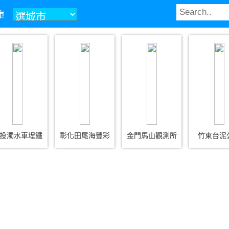
庫
投濁水車埕鐵
彰化田尾海豐彩
金門馬山觀測所
竹東台泥