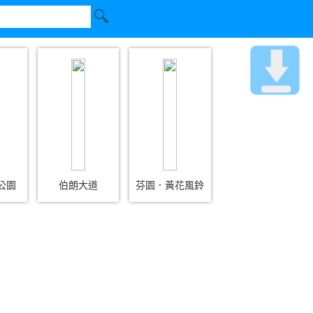
公園
伯朗大道
芬園．黃花風鈴