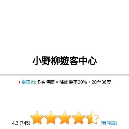
小野柳遊客中心
臺東市
:多雲時晴。降雨機率20%。28至36度
4.3 (745)
(看評論)