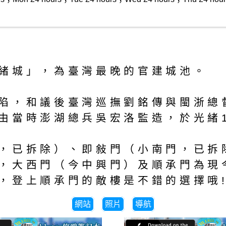
緒城」，為臺灣最晚的官建城池。
陷，和議後臺灣巡撫劉銘傳與閩浙總
由當時澎湖總兵吳宏洛監造，於光緒1
，已拆除）、即敍門（小南門，已拆
，大西門（今中興門）及順承門為現
，登上順承門的敵樓是不錯的選擇哦
網站
照片
導航