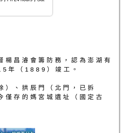
督楊昌濬會籌防務，認為澎湖有
5年（1889）竣工。
除）、拱辰門（北門，已拆
今僅存的媽宮城遺址（國定古
!