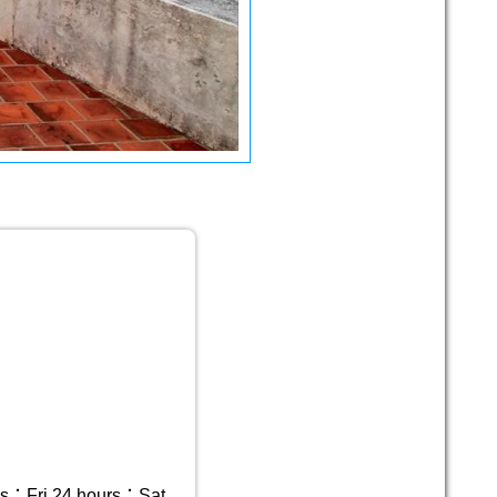
；Fri 24 hours；Sat