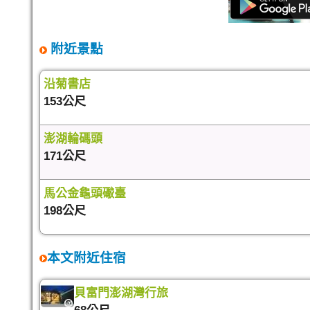
附近景點
沿菊書店
153公尺
澎湖輪碼頭
171公尺
馬公金龜頭礮臺
198公尺
本文附近住宿
貝富門澎湖灣行旅