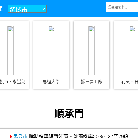
庫
投市．永豐兒
易經大學
拆車夢工廠
花東三
順承門
馬公市
:陰時多雲短暫陣雨。降雨機率30%。27至29度