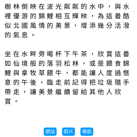
樹林倒映在波光粼粼的水中，與水
裡優游的錦鯉相互輝映，為這番酷
似北國風情的美景，增添幾分活潑
的氣息。
坐在水畔旁喝杯下午茶，欣賞這番
如仙境般的落羽松林，或是餵食錦
鯉與拿牧草餵牛，都能讓人度過愜
意的午後，臨走前記得把垃圾隨手
帶走，讓美景繼續留給其他人欣
賞。
網站
照片
導航