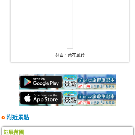
芬園．黃花風鈴
附近景點
鈺展苗圃