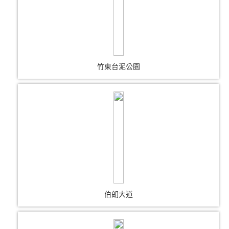
竹東台泥公園
伯朗大道