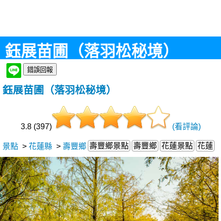
鈺展苗圃（落羽松秘境）
鈺展苗圃（落羽松秘境）
3.8 (397)
(看評論)
壽豐鄉景點
壽豐鄉
花蓮景點
花蓮
景點
>
花蓮縣
>
壽豐鄉