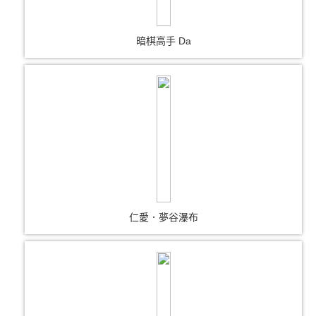
暗棋高手 Da
仁愛．夢谷瀑布