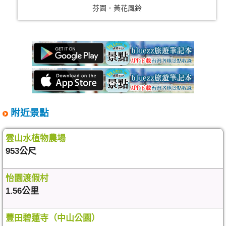
芬園．黃花風鈴
附近景點
雲山水植物農場
953公尺
怡園渡假村
1.56公里
豐田碧蓮寺（中山公園）