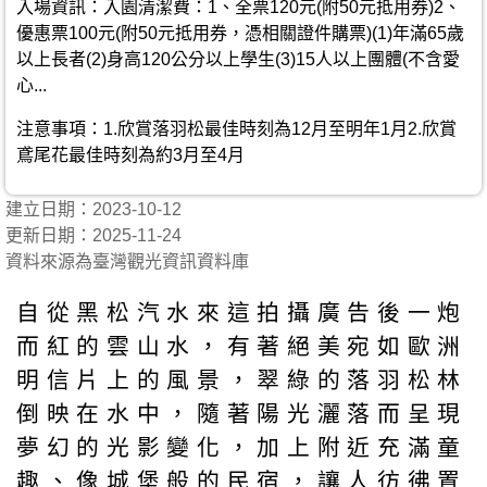
入場資訊：入園清潔費：1、全票120元(附50元抵用券)2、
優惠票100元(附50元抵用券，憑相關證件購票)(1)年滿65歲
以上長者(2)身高120公分以上學生(3)15人以上團體(不含愛
心...
注意事項：1.欣賞落羽松最佳時刻為12月至明年1月2.欣賞
鳶尾花最佳時刻為約3月至4月
建立日期：2023-10-12
更新日期：2025-11-24
資料來源為臺灣觀光資訊資料庫
自從黑松汽水來這拍攝廣告後一炮
而紅的雲山水，有著絕美宛如歐洲
明信片上的風景，翠綠的落羽松林
倒映在水中，隨著陽光灑落而呈現
夢幻的光影變化，加上附近充滿童
趣、像城堡般的民宿，讓人彷彿置