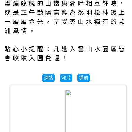
雲煙繚繞的山巒與湖畔相互輝映，
或是正午艷陽高照為落羽松林鍍上
一層層金光，享受雲山水獨有的歐
洲風情。
貼心小提醒：凡進入雲山水園區皆
會收取入園費喔！
網站
照片
導航