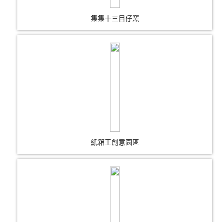
集集十三目仔窯
紙箱王創意園區