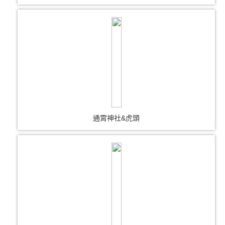
通霄神社&虎頭