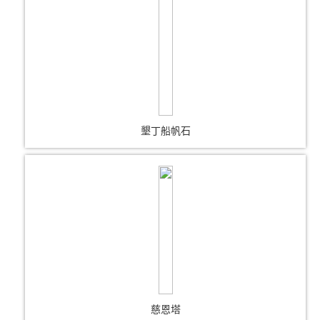
墾丁船帆石
慈恩塔