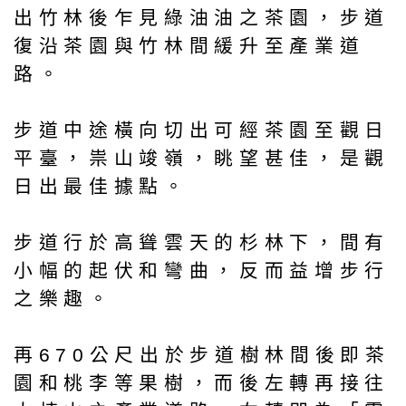
出竹林後乍見綠油油之茶園，步道
復沿茶園與竹林間緩升至產業道
路。
步道中途橫向切出可經茶園至觀日
平臺，祟山竣嶺，眺望甚佳，是觀
日出最佳據點。
步道行於高聳雲天的杉林下，間有
小幅的起伏和彎曲，反而益增步行
之樂趣。
再670公尺出於步道樹林間後即茶
園和桃李等果樹，而後左轉再接往