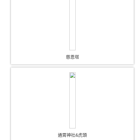
慈恩塔
通霄神社&虎頭