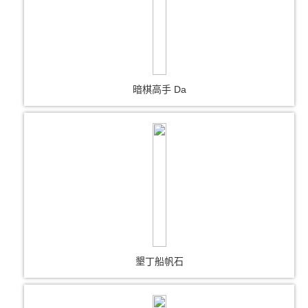
暗棋高手 Da
墾丁船帆石