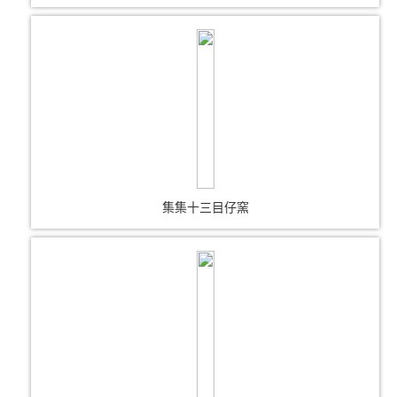
集集十三目仔窯