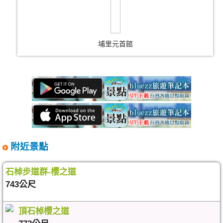
埔里元首館
附近景點
石棹步道群-櫻之道
743公尺
頂石棹櫻之道