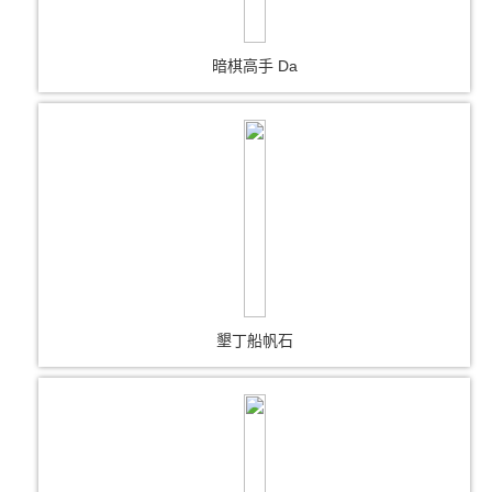
暗棋高手 Da
墾丁船帆石