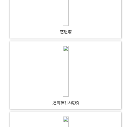
慈恩塔
通霄神社&虎頭