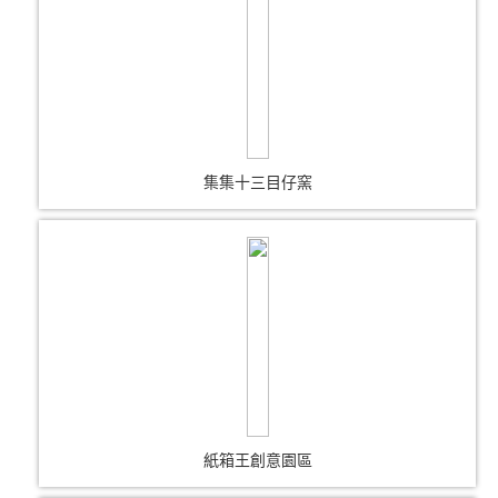
集集十三目仔窯
紙箱王創意園區