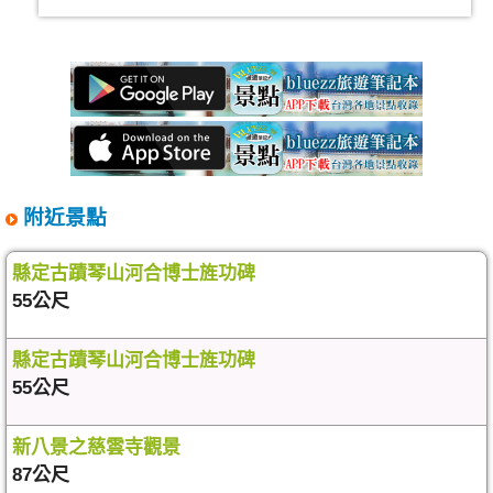
附近景點
縣定古蹟琴山河合博士旌功碑
55公尺
縣定古蹟琴山河合博士旌功碑
55公尺
新八景之慈雲寺觀景
87公尺