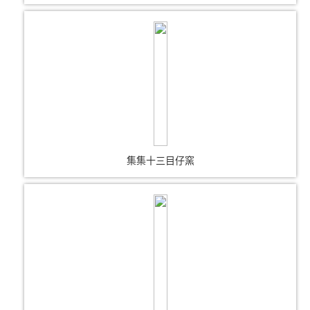
集集十三目仔窯