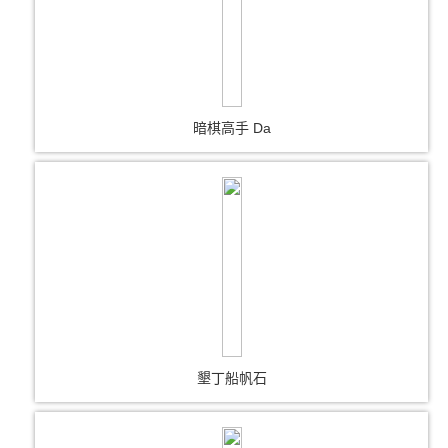
暗棋高手 Da
墾丁船帆石