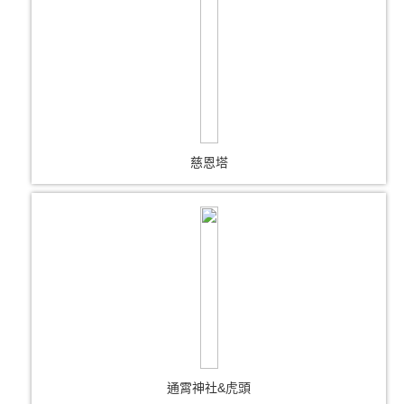
慈恩塔
通霄神社&虎頭