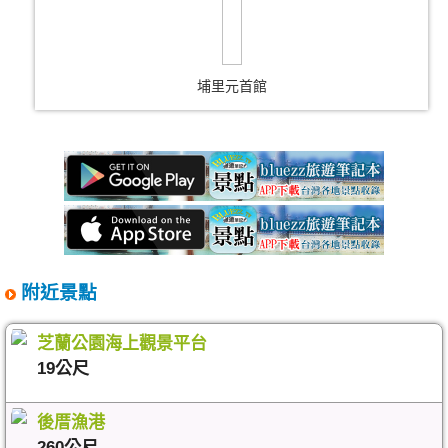
埔里元首館
附近景點
芝蘭公園海上觀景平台
19公尺
後厝漁港
260公尺