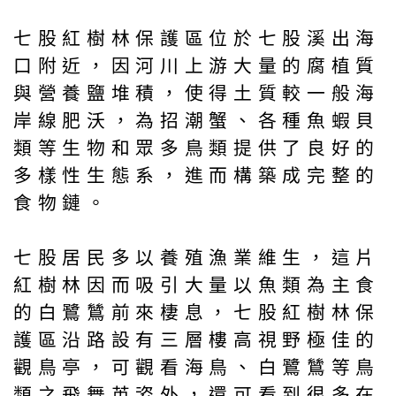
七股紅樹林保護區位於七股溪出海
口附近，因河川上游大量的腐植質
與營養鹽堆積，使得土質較一般海
岸線肥沃，為招潮蟹、各種魚蝦貝
類等生物和眾多鳥類提供了良好的
多樣性生態系，進而構築成完整的
食物鏈。
七股居民多以養殖漁業維生，這片
紅樹林因而吸引大量以魚類為主食
的白鷺鷥前來棲息，七股紅樹林保
護區沿路設有三層樓高視野極佳的
觀鳥亭，可觀看海鳥、白鷺鷥等鳥
類之飛舞英姿外，還可看到很多在