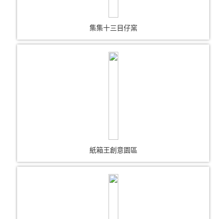
集集十三目仔窯
紙箱王創意園區