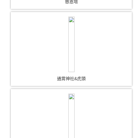
慈恩塔
通霄神社&虎頭