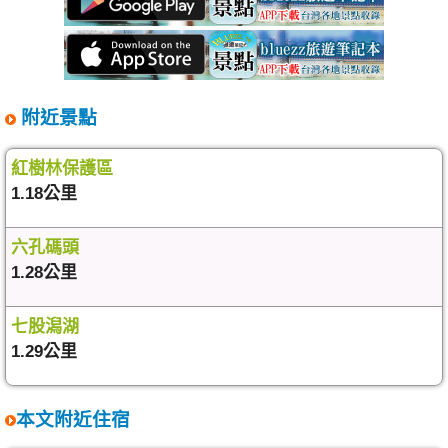
附近景點
紅樹林保護區
1.18公里
六孔碼頭
1.28公里
七股潟湖
1.29公里
本文附近住宿