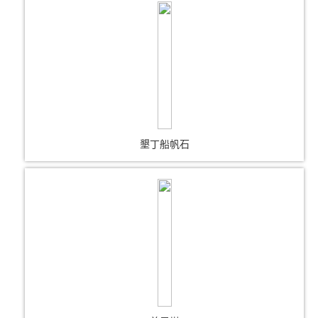
墾丁船帆石