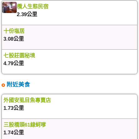
欖人生態民宿
2.39公里
十份塩居
3.08公里
七股莊園秘境
4.79公里
附近美食
外國安虱目魚專賣店
1.73公里
三股橋頭61線蚵嗲
1.74公里