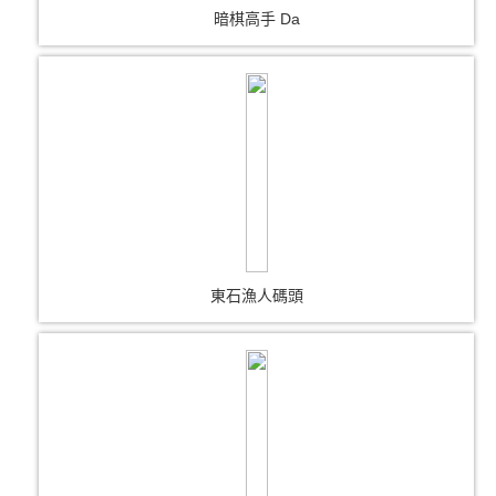
暗棋高手 Da
東石漁人碼頭