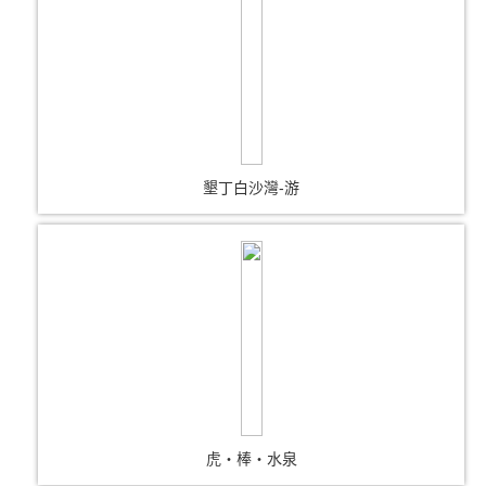
墾丁白沙灣-游
虎‧棒‧水泉