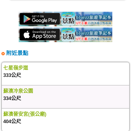
附近景點
七星嶺步道
333公尺
蘇澳冷泉公園
334公尺
蘇澳晉安宮(張公廟)
404公尺