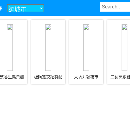
庫
芝谷生態景觀
板陶窯交趾剪黏
大坑九號夜市
二訪高跟