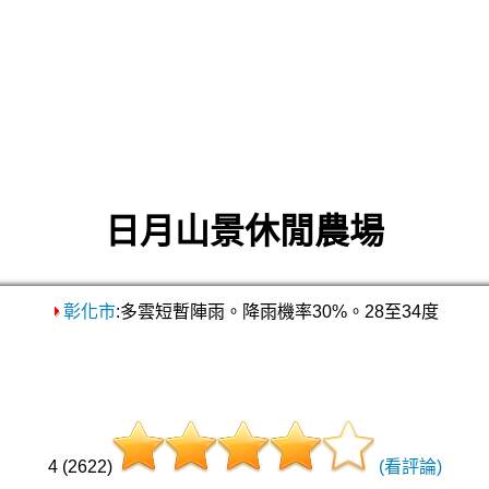
日月山景休閒農場
彰化市
:多雲短暫陣雨。降雨機率30%。28至34度
4 (2622)
(看評論)