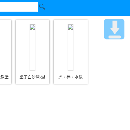
鞋教堂
墾丁白沙灣-游
虎‧棒‧水泉