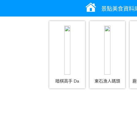
景點美食資料
暗棋高手 Da
東石漁人碼頭
鹿