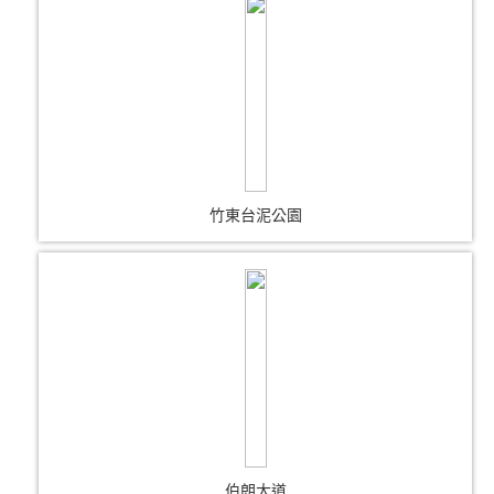
竹東台泥公園
伯朗大道