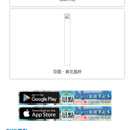
芬園．黃花風鈴