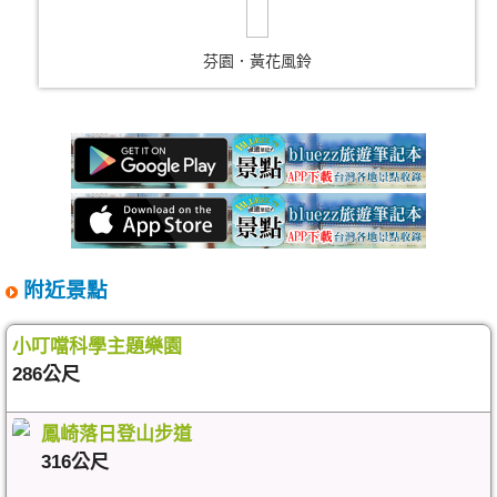
芬園．黃花風鈴
附近景點
小叮噹科學主題樂園
286公尺
鳳崎落日登山步道
316公尺