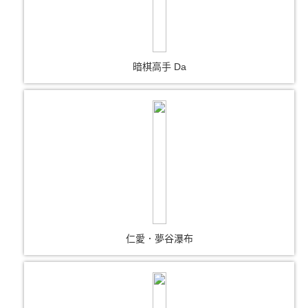
暗棋高手 Da
仁愛．夢谷瀑布