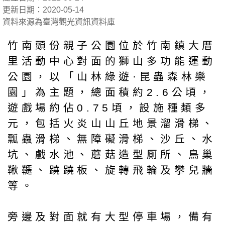
更新日期：2020-05-14
資料來源為臺灣觀光資訊資料庫
竹南頭份親子公園位於竹南鎮大厝
里活動中心對面的獅山多功能運動
公園，以「山林綠遊·昆蟲森林樂
園」為主題，總面積約2.6公頃，
遊戲場約佔0.75頃，設施種類多
元，包括火炎山山丘地景溜滑梯、
瓢蟲滑梯、無障礙滑梯、沙丘、水
坑、戲水池、蘑菇造型厠所、鳥巢
鞦韆、蹺蹺板、旋轉飛輪及攀兒牆
等。
旁邊及對面就有大型停車場，備有