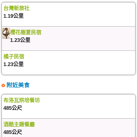
台灣新旅社
1.19公里
櫻花樹夏民宿
1.23公里
橘子民宿
1.23公里
附近美食
布洛瓦烘培餐坊
485公尺
酒酷主題餐廳
485公尺