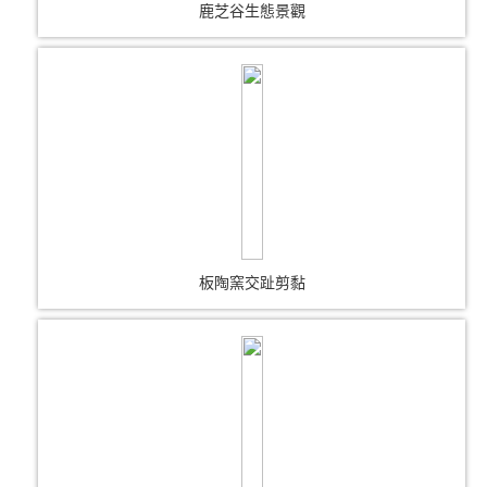
鹿芝谷生態景觀
板陶窯交趾剪黏