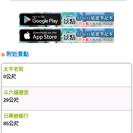
附近景點
太平老街
0公尺
斗六福德宮
29公尺
日興被帳行
85公尺