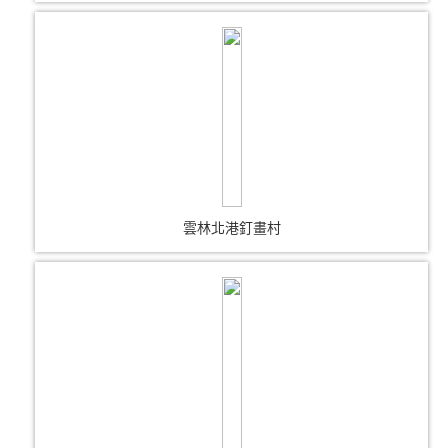
雲林北港釘畫村