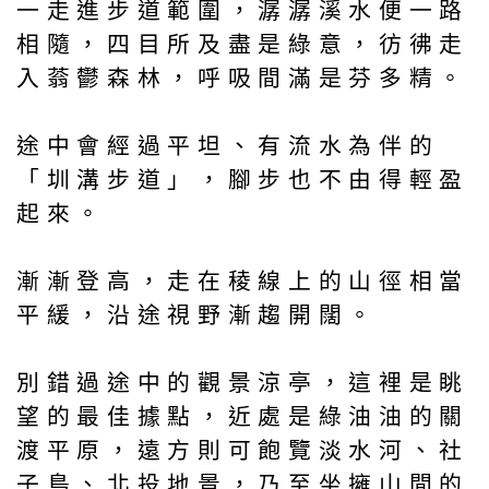
一走進步道範圍，潺潺溪水便一路
相隨，四目所及盡是綠意，彷彿走
入蓊鬱森林，呼吸間滿是芬多精。
途中會經過平坦、有流水為伴的
「圳溝步道」，腳步也不由得輕盈
起來。
漸漸登高，走在稜線上的山徑相當
平緩，沿途視野漸趨開闊。
別錯過途中的觀景涼亭，這裡是眺
望的最佳據點，近處是綠油油的關
渡平原，遠方則可飽覽淡水河、社
子島、北投地景，乃至坐擁山間的