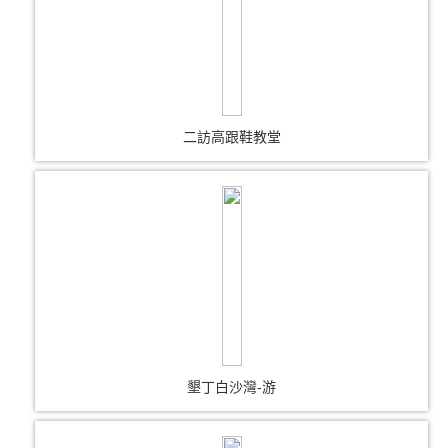
二訪高跟鞋教堂
墾丁白沙灣-游