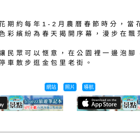
花期約每年1-2月農曆春節時分，當
色彩繽紛為春天揭開序幕，漫步在飄
讓民眾可以愜意，在公園裡一邊泡腳
停車散步逛金包里老街。
網站
照片
導航