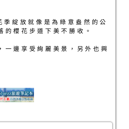
花季綻放就像是為綠意盎然的公
落的櫻花步道下美不勝收。
，一邊享受絢麗美景，另外也興