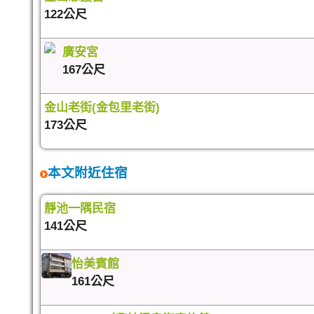
122公尺
廣安宮
167公尺
金山老街(金包里老街)
173公尺
本文附近住宿
靜池一隅民宿
141公尺
怡美賓館
161公尺