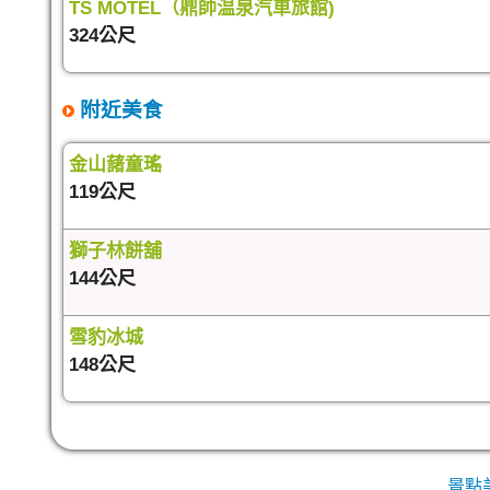
TS MOTEL（鼎帥温泉汽車旅館)
324公尺
附近美食
金山藷童瑤
119公尺
獅子林餅舖
144公尺
雪豹冰城
148公尺
景點