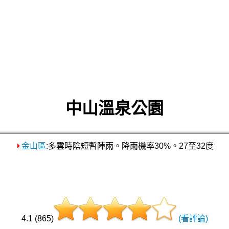
中山溫泉公園
金山區
:多雲時陰短暫陣雨。降雨機率30%。27至32度
4.1 (865)
(看評論)