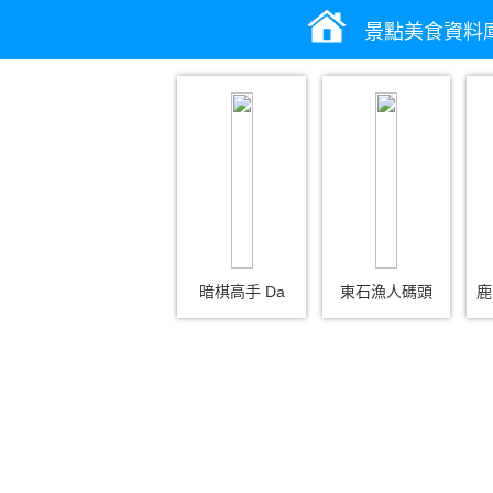
景點美食資料
暗棋高手 Da
東石漁人碼頭
鹿