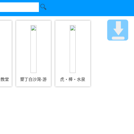
鞋教堂
墾丁白沙灣-游
虎‧棒‧水泉