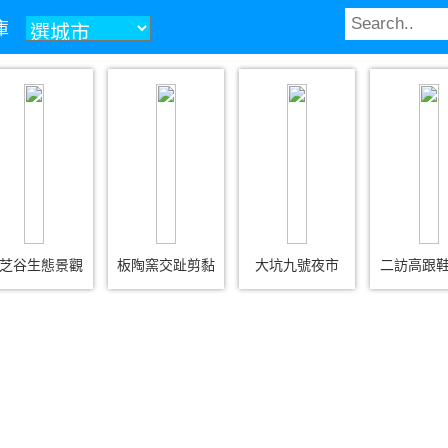
庫
芝谷生態景觀
板陶窯交趾剪黏
大坑九號夜市
二訪高跟