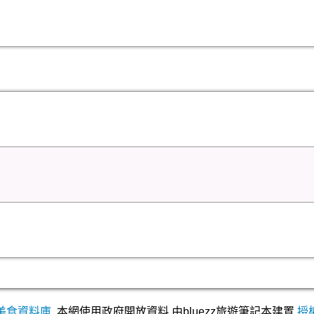
美食資料庫
,本網使用政府開放資料,由bluezz旅遊筆記本建置
授