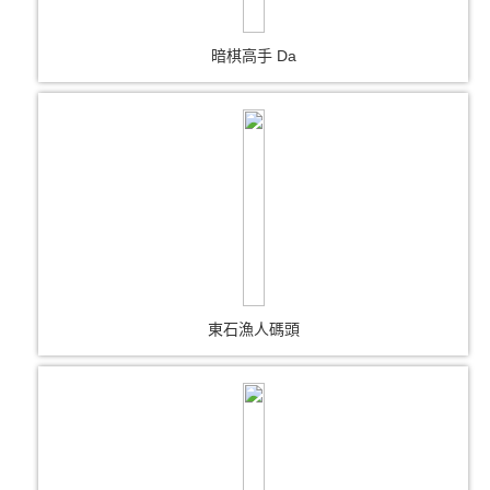
暗棋高手 Da
東石漁人碼頭