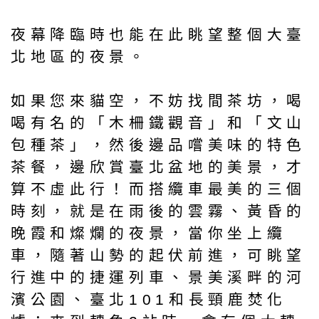
夜幕降臨時也能在此眺望整個大臺
北地區的夜景。
如果您來貓空，不妨找間茶坊，喝
喝有名的「木柵鐵觀音」和「文山
包種茶」，然後邊品嚐美味的特色
茶餐，邊欣賞臺北盆地的美景，才
算不虛此行！而搭纜車最美的三個
時刻，就是在雨後的雲霧、黃昏的
晚霞和燦爛的夜景，當你坐上纜
車，隨著山勢的起伏前進，可眺望
行進中的捷運列車、景美溪畔的河
濱公園、臺北101和長頸鹿焚化