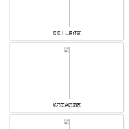
集集十三目仔窯
紙箱王創意園區