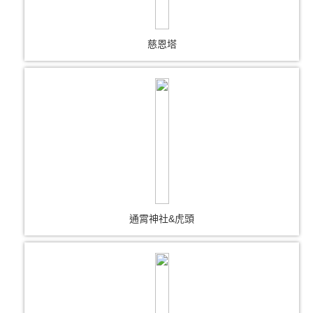
慈恩塔
通霄神社&虎頭