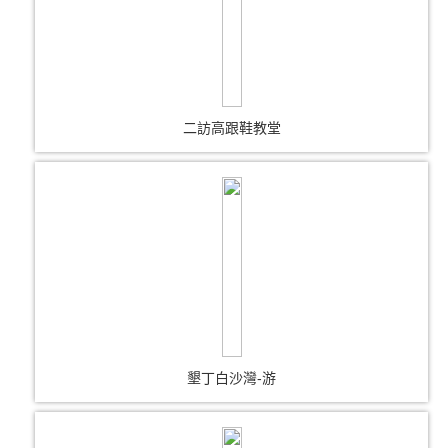
二訪高跟鞋教堂
墾丁白沙灣-游