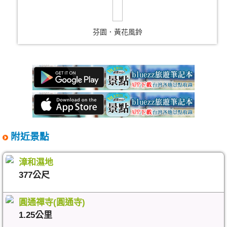
芬園．黃花風鈴
附近景點
漳和濕地
377公尺
圓通禪寺(圓通寺)
1.25公里