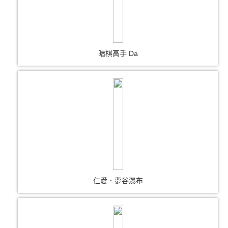
暗棋高手 Da
仁愛．夢谷瀑布