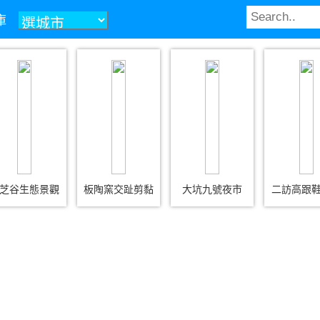
庫
芝谷生態景觀
板陶窯交趾剪黏
大坑九號夜市
二訪高跟