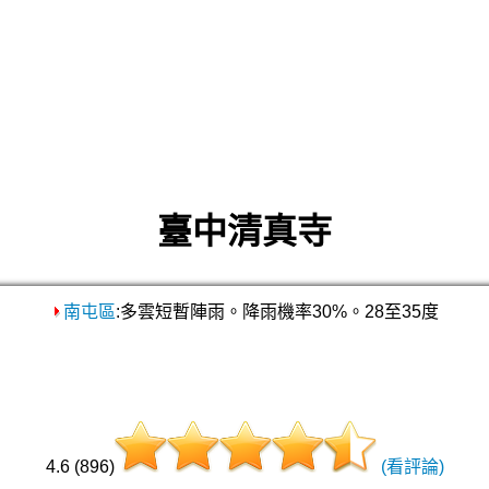
臺中清真寺
南屯區
:多雲短暫陣雨。降雨機率30%。28至35度
4.6 (896)
(看評論)