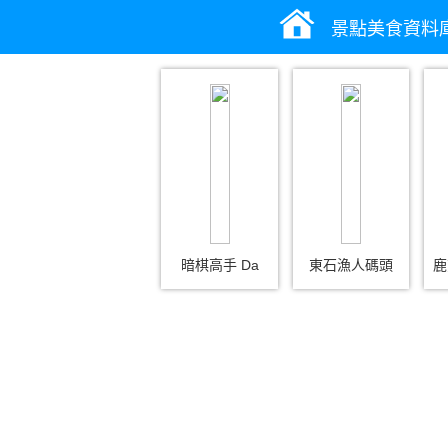
景點美食資料
暗棋高手 Da
東石漁人碼頭
鹿