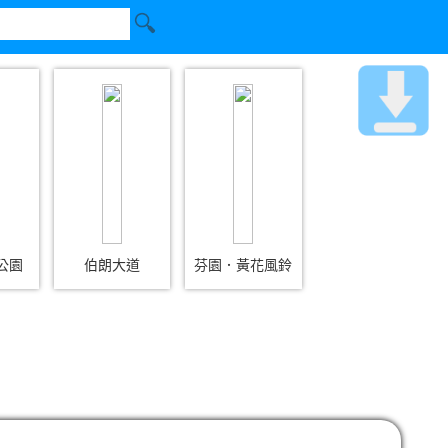
公園
伯朗大道
芬園．黃花風鈴