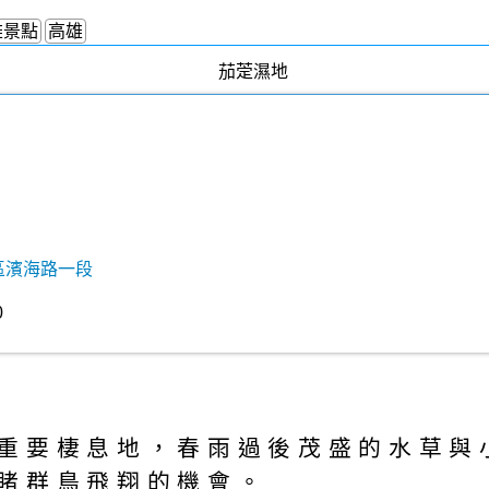
雄景點
高雄
區濱海路一段
0
重要棲息地，春雨過後茂盛的水草與
睹群鳥飛翔的機會。