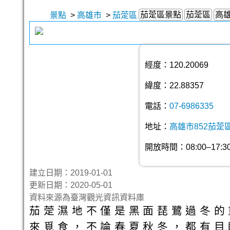
茄萣區景點
茄萣區
高
景點
>
高雄市
>
茄萣區
經度：120.20069
緯度：22.88357
電話：
07-6986335
地址：
高雄市852茄萣
開放時間：08:00–17:3
建立日期：2019-01-01
更新日期：2020-05-01
資料來源為臺灣觀光資訊資料庫
茄萣濕地不僅是黑面琵鷺過冬的
來覓食，不論春夏秋冬，都有目