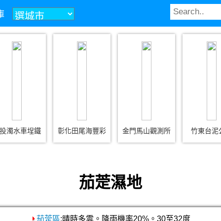
庫
投濁水車埕鐵
彰化田尾海豐彩
金門馬山觀測所
竹東台泥
茄萣濕地
茄萣區
:晴時多雲。降雨機率20%。30至32度