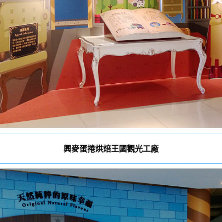
興麥蛋捲烘焙王國觀光工廠