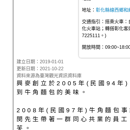
地址：
彰化縣線西鄉和線
交通指引：搭乘火車：
化火車站；轉搭彰化客運
7225111。)
開放時間：09:00~18:0
建立日期：2019-01-01
更新日期：2021-10-22
資料來源為臺灣觀光資訊資料庫
興麥創立於2005年(民國94
到牛角麵包的美味。
2008年(民國97年)牛角麵
閔先生帶著一群同心共業的員工
芙。