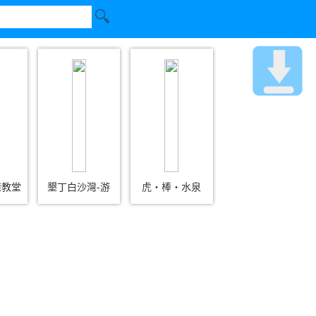
鞋教堂
墾丁白沙灣-游
虎‧棒‧水泉