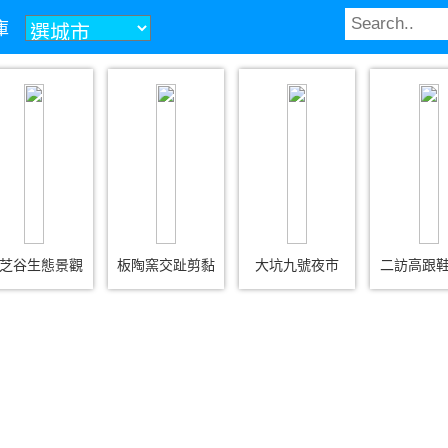
庫
芝谷生態景觀
板陶窯交趾剪黏
大坑九號夜市
二訪高跟