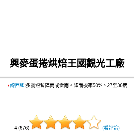
興麥蛋捲烘焙王國觀光工廠
線西鄉
:多雲短暫陣雨或雷雨。降雨機率50%。27至30度
4 (676)
(看評論)