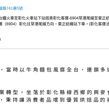
路741巷5號
台鐵火車至彰化火車站下站搭乘彰化客運-6904草港尾線至東正
（6904）彰化往草港尾線方向，東正紡織站下車。(彰化客運洽
0
年)，當時以牛角麵包風靡全台，連鎖
包事業轉型，坐落於彰化縣線西鄉的興
，秉持讓消費者品嚐到優質烘焙品的初