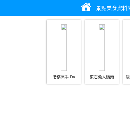
景點美食資料
暗棋高手 Da
東石漁人碼頭
鹿