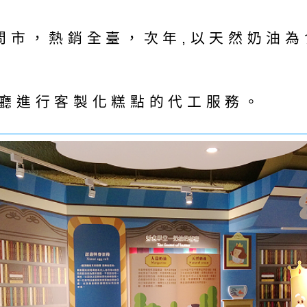
蛋糕問市，熱銷全臺，次年,以天然奶
廳進行客製化糕點的代工服務。