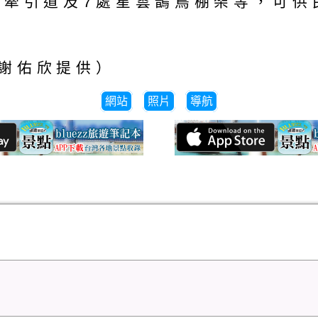
式牽引道及7處星雲鵲鳥棚架等，可
謝佑欣提供）
網站
照片
導航