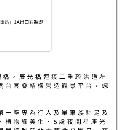
重站」1A出口右轉即
觀橋，辰光橋連接二重疏洪道左
橋台套疊結構營造觀景平台，蜿
第一座專為行人及單車族駐足及
、植物綠美化、5處夜間星座光