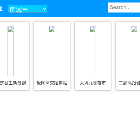
庫
芝谷生態景觀
板陶窯交趾剪黏
大坑九號夜市
二訪高跟