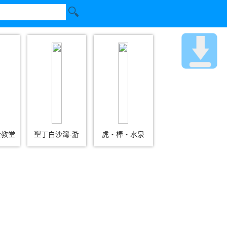
鞋教堂
墾丁白沙灣-游
虎‧棒‧水泉