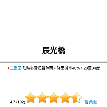
辰光橋
三重區
:陰時多雲短暫陣雨。降雨機率40%。28至34度
4.7 (102)
(看評論)