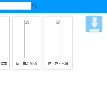
鞋教堂
墾丁白沙灣-游
虎‧棒‧水泉