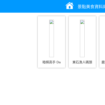
景點美食資料
暗棋高手 Da
東石漁人碼頭
鹿