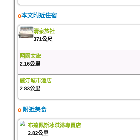
本文附近住宿
清泉旅社
371公尺
翔園文旅
2.16公里
威汀城市酒店
2.83公里
附近美食
布達佩斯冰淇淋專賣店
2.82公里