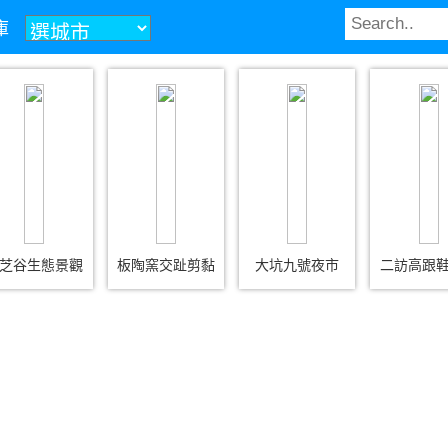
庫
芝谷生態景觀
板陶窯交趾剪黏
大坑九號夜市
二訪高跟