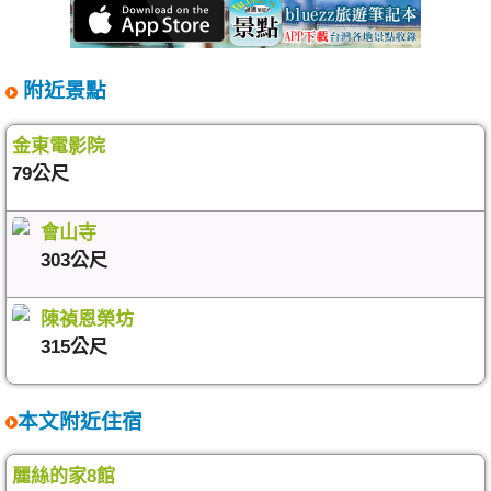
附近景點
金東電影院
79公尺
會山寺
303公尺
陳禎恩榮坊
315公尺
本文附近住宿
麗絲的家8館