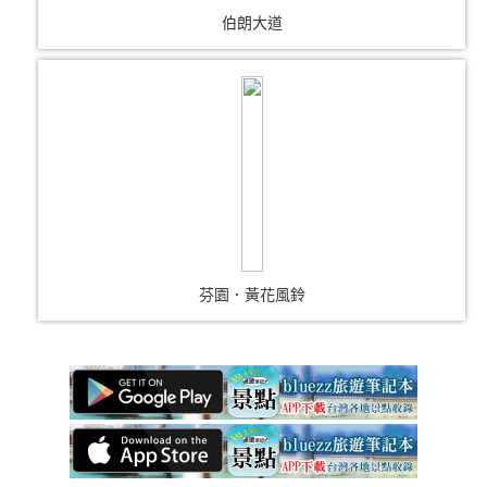
伯朗大道
芬園．黃花風鈴