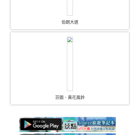
伯朗大道
芬園．黃花風鈴