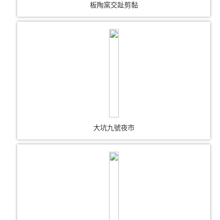
板陶窯交趾剪黏
大坑九號夜市