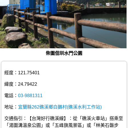
柴圍佃圳水門公園
經度：121.75401
緯度：24.79422
電話：
03-9881311
地址：
宜蘭縣262礁溪鄉白鵝村(礁溪水利工作站)
交通指引：【台灣好行礁溪線】：從「礁溪火車站」搭乘至
「湯圍溝溫泉公園」或「五峰旗風景區」或「林美石磐步