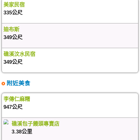
美家民宿
335公尺
迪布斯
349公尺
礁溪汶水民宿
349公尺
附近美食
李傳仁麻糬
947公尺
礁溪包子饅頭專賣店
3.38公里