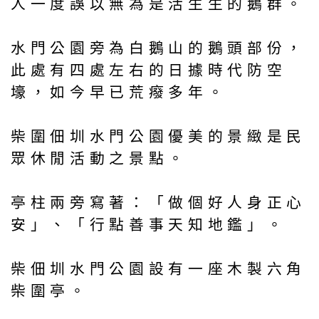
人一度誤以無為是活生生的鵝群。
水門公園旁為白鵝山的鵝頭部份，
此處有四處左右的日據時代防空
壕，如今早已荒癈多年。
柴圍佃圳水門公園優美的景緻是民
眾休閒活動之景點。
亭柱兩旁寫著：「做個好人身正心
安」、「行點善事天知地鑑」。
柴佃圳水門公園設有一座木製六角
柴圍亭。