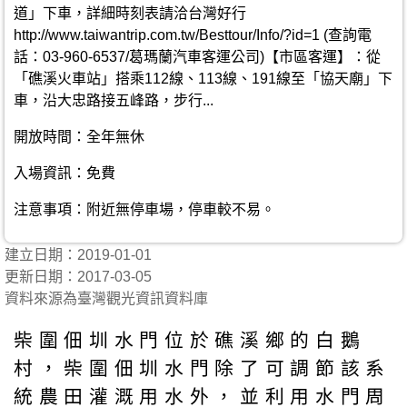
道」下車，詳細時刻表請洽台灣好行
http://www.taiwantrip.com.tw/Besttour/Info/?id=1 (查詢電
話：03-960-6537/葛瑪蘭汽車客運公司)【市區客運】：從
「礁溪火車站」搭乘112線、113線、191線至「協天廟」下
車，沿大忠路接五峰路，步行...
開放時間：全年無休
入場資訊：免費
注意事項：附近無停車場，停車較不易。
建立日期：2019-01-01
更新日期：2017-03-05
資料來源為臺灣觀光資訊資料庫
柴圍佃圳水門位於礁溪鄉的白鵝
村，柴圍佃圳水門除了可調節該系
統農田灌溉用水外，並利用水門周