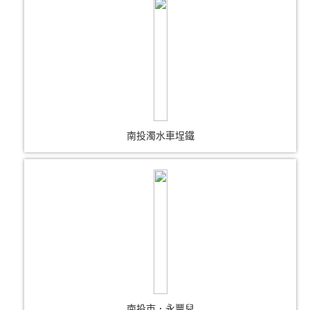
南投濁水車埕鐵
南投市．永豐兒