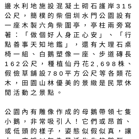
邊水利地施設混凝土砌石護岸315
公尺，簡樸的柴佃圳水門公園設有
一座木製六角柴圍亭，亭柱兩旁寫
著：「做個好人身正心安」、「行
點善事天知地鑑」，還有大理石桌
椅一組、白鵝塑像一座、步道磚長
162公尺，種植仙丹花2,698株、
假儉草舖設780平方公尺等各類花
木，田園山林優美的景緻是民眾休
閒活動之景點。
公園內有雕像作成的母鵝帶領七隻
小鵝，非常吸引人！它們或昂首、
或低頭的樣子，姿態似假似真，讓