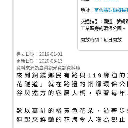
地址：
苗栗縣銅鑼鄉民有
交通指引：國道1 號銅鑼
工業區旁的環保公園。
開放時間：每日開放
建立日期：2019-01-01
更新日期：2020-05-13
資料來源為臺灣觀光資訊資料庫
來到銅鑼鄉民有路與119鄉道
花隧道」就在路邊的銅鑼環保公
谷與遠方的客屬大橋，靠著每年
數以萬計的橘黃色花朵，沿著步
連起來鮮豔的花海令人嘆為觀止