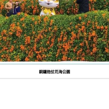
銅鑼炮仗花海公園