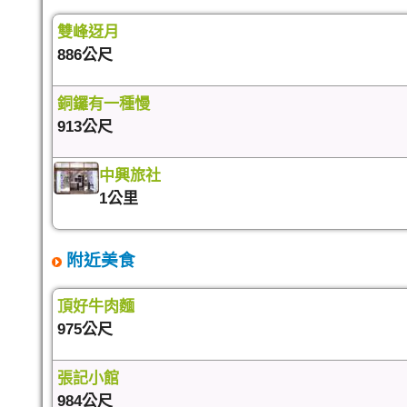
雙峰迓月
886公尺
銅鑼有一種慢
913公尺
中興旅社
1公里
附近美食
頂好牛肉麵
975公尺
張記小館
984公尺