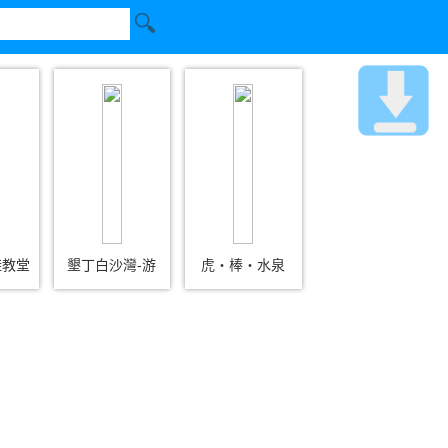
鞋教堂
墾丁白沙灣-游
虎‧棒‧水泉