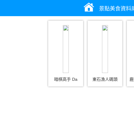
景點美食資料
暗棋高手 Da
東石漁人碼頭
鹿