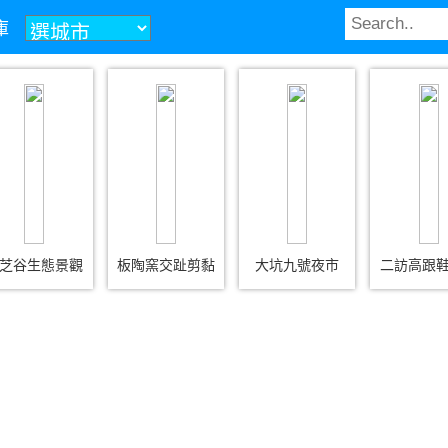
庫
芝谷生態景觀
板陶窯交趾剪黏
大坑九號夜市
二訪高跟