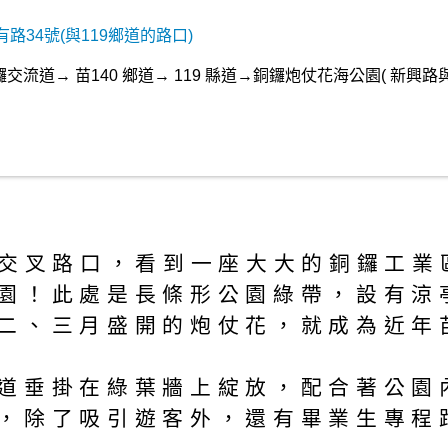
路34號(與119鄉道的路口)
交流道→ 苗140 鄉道→ 119 縣道→銅鑼炮仗花海公園( 新興
的交叉路口，看到一座大大的銅鑼工
園！此處是長條形公園綠帶，設有涼
二、三月盛開的炮仗花，就成為近年
道垂掛在綠葉牆上綻放，配合著公園
，除了吸引遊客外，還有畢業生專程