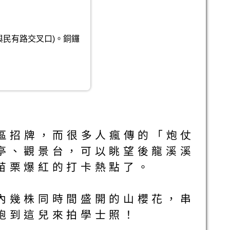
路與民有路交叉口)。銅鑼
業區招牌，而很多人瘋傳的「炮仗
亭、觀景台，可以眺望後龍溪溪
苗栗爆紅的打卡熱點了。
內幾株同時間盛開的山櫻花，串
跑到這兒來拍學士照！