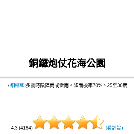
銅鑼炮仗花海公園
銅鑼鄉
:多雲時陰陣雨或雷雨。降雨機率70%。25至30度
4.3 (4184)
(看評論)