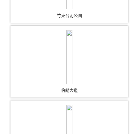
竹東台泥公園
伯朗大道