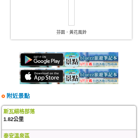
芬園．黃花風鈴
附近景點
斯瓦細格部落
1.82公里
泰安溫泉區