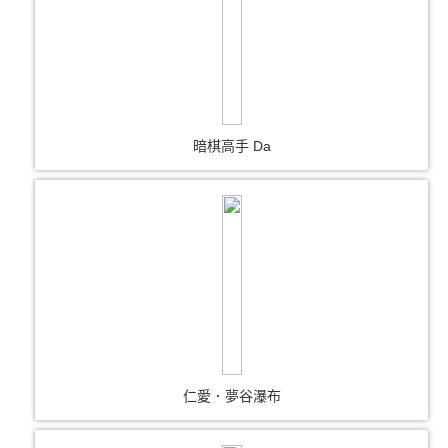
暗棋高手 Da
仁愛．夢谷瀑布